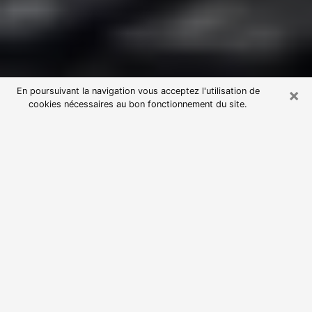
×
En poursuivant la navigation vous acceptez l'utilisation de
cookies nécessaires au bon fonctionnement du site.
Consultation avec une voyante
astrologue à Reignier-Ésery (74930)
Par l’entremise de la voyance, vous pouvez de nos
jours découvrir les faits marquants de votre passé qui
vous étaient dissimulés. Loin d’être restrictive, elle
vous permet également de sonder les évènements
actuels et futurs de votre existence. Cet avantage
qu’elle procure fait qu’un nombre en perpétuelle
croissance de personne se tourne vers cette pratique.
Toutefois, à l’instar de tous les domaines florissants,
dénicher la voyante idéale devient du fait de la