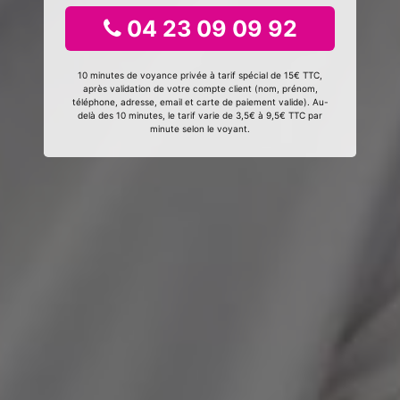
04 23 09 09 92
10 minutes de voyance privée à tarif spécial de 15€ TTC,
après validation de votre compte client (nom, prénom,
téléphone, adresse, email et carte de paiement valide). Au-
delà des 10 minutes, le tarif varie de 3,5€ à 9,5€ TTC par
minute selon le voyant.