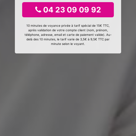
04 23 09 09 92
10 minutes de voyance privée à tarif spécial de 15€ TTC,
après validation de votre compte client (nom, prénom,
téléphone, adresse, email et carte de paiement valide). Au-
delà des 10 minutes, le tarif varie de 3,5€ à 9,5€ TTC par
minute selon le voyant.