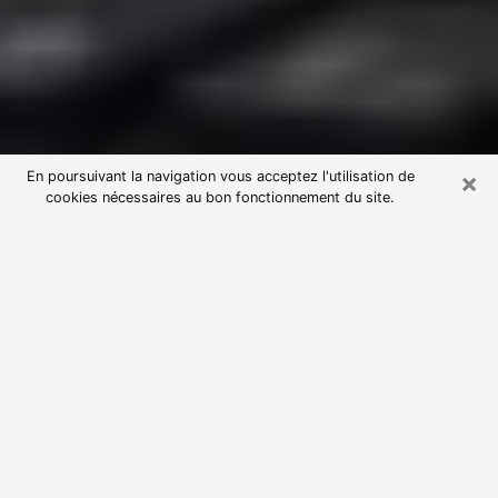
×
En poursuivant la navigation vous acceptez l'utilisation de
cookies nécessaires au bon fonctionnement du site.
Consultation avec une voyante
astrologue à Vétraz-Monthoux
(74100)
Par l’entremise de la voyance, vous pouvez de nos
jours découvrir les faits marquants de votre passé qui
vous étaient dissimulés. Loin d’être restrictive, elle
vous permet également de sonder les évènements
actuels et futurs de votre existence. Cet avantage
qu’elle procure fait qu’un nombre en perpétuelle
croissance de personne se tourne vers cette pratique.