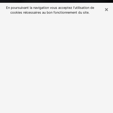
×
En poursuivant la navigation vous acceptez l'utilisation de
cookies nécessaires au bon fonctionnement du site.
Consultation avec une voyante
astrologue dans le Haute-Vienne
(87)
Par l’entremise de la voyance, vous pouvez de nos
jours découvrir les faits marquants de votre passé qui
vous étaient dissimulés. Loin d’être restrictive, elle
vous permet également de sonder les évènements
actuels et futurs de votre existence. Cet avantage
qu’elle procure fait qu’un nombre en perpétuelle
croissance de personne se tourne vers cette pratique.
Toutefois, à l’instar de tous les domaines florissants,
dénicher la voyante idéale devient du fait de la
prolifération des voyantes véreuses un sacré casse-
tête. Les arts divinatoires n’étant pas à la portée de
tous, il serait bien avisé de se tourner vers une