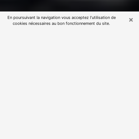
×
En poursuivant la navigation vous acceptez l'utilisation de
cookies nécessaires au bon fonctionnement du site.
Consultation avec une voyante
astrologue à Anglet (64600)
Par l’entremise de la voyance, vous pouvez de nos
jours découvrir les faits marquants de votre passé qui
vous étaient dissimulés. Loin d’être restrictive, elle
vous permet également de sonder les évènements
actuels et futurs de votre existence. Cet avantage
qu’elle procure fait qu’un nombre en perpétuelle
croissance de personne se tourne vers cette pratique.
Toutefois, à l’instar de tous les domaines florissants,
dénicher la voyante idéale devient du fait de la
prolifération des voyantes véreuses un sacré casse-
tête. Les arts divinatoires n’étant pas à la portée de
tous, il serait bien avisé de se tourner vers une