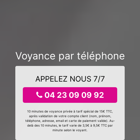
Voyance par téléphone
APPELEZ NOUS 7/7
04 23 09 09 92
10 minutes de voyance privée à tarif spécial de 15€ TTC,
après validation de votre compte client (nom, prénom,
téléphone, adresse, email et carte de paiement valide). Au-
delà des 10 minutes, le tarif varie de 3,5€ à 9,5€ TTC par
minute selon le voyant.