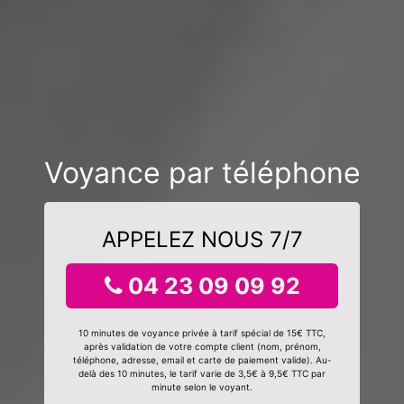
Voyance par téléphone
APPELEZ NOUS 7/7
04 23 09 09 92
10 minutes de voyance privée à tarif spécial de 15€ TTC,
après validation de votre compte client (nom, prénom,
téléphone, adresse, email et carte de paiement valide). Au-
delà des 10 minutes, le tarif varie de 3,5€ à 9,5€ TTC par
minute selon le voyant.