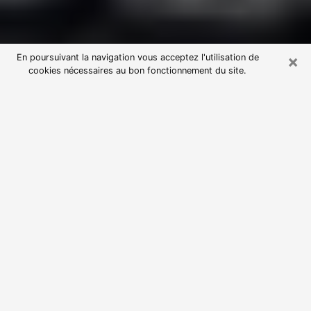
×
En poursuivant la navigation vous acceptez l'utilisation de
cookies nécessaires au bon fonctionnement du site.
Consultation avec une voyante
astrologue à Bayonne (64100)
Par l’entremise de la voyance, vous pouvez de nos
jours découvrir les faits marquants de votre passé qui
vous étaient dissimulés. Loin d’être restrictive, elle
vous permet également de sonder les évènements
actuels et futurs de votre existence. Cet avantage
qu’elle procure fait qu’un nombre en perpétuelle
croissance de personne se tourne vers cette pratique.
Toutefois, à l’instar de tous les domaines florissants,
dénicher la voyante idéale devient du fait de la
prolifération des voyantes véreuses un sacré casse-
tête. Les arts divinatoires n’étant pas à la portée de