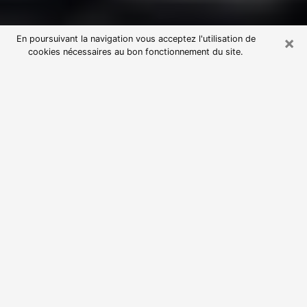
×
En poursuivant la navigation vous acceptez l'utilisation de
cookies nécessaires au bon fonctionnement du site.
Consultation avec une voyante
astrologue à Ciboure (64500)
Par l’entremise de la voyance, vous pouvez de nos
jours découvrir les faits marquants de votre passé qui
vous étaient dissimulés. Loin d’être restrictive, elle
vous permet également de sonder les évènements
actuels et futurs de votre existence. Cet avantage
qu’elle procure fait qu’un nombre en perpétuelle
croissance de personne se tourne vers cette pratique.
Toutefois, à l’instar de tous les domaines florissants,
dénicher la voyante idéale devient du fait de la
prolifération des voyantes véreuses un sacré casse-
tête. Les arts divinatoires n’étant pas à la portée de
tous, il serait bien avisé de se tourner vers une