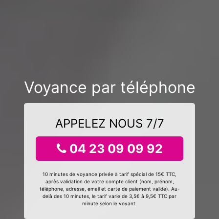
Voyance par téléphone
APPELEZ NOUS 7/7
04 23 09 09 92
10 minutes de voyance privée à tarif spécial de 15€ TTC,
après validation de votre compte client (nom, prénom,
téléphone, adresse, email et carte de paiement valide). Au-
delà des 10 minutes, le tarif varie de 3,5€ à 9,5€ TTC par
minute selon le voyant.