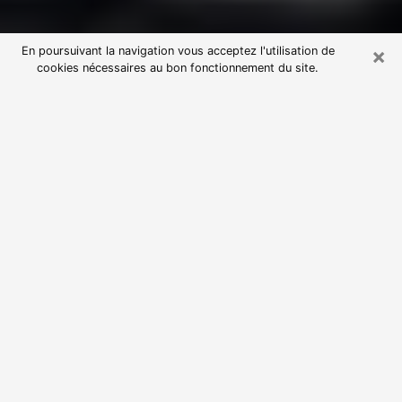
×
En poursuivant la navigation vous acceptez l'utilisation de
cookies nécessaires au bon fonctionnement du site.
Consultation avec une voyante
astrologue à Arcs (83460)
Par l’entremise de la voyance, vous pouvez de nos
jours découvrir les faits marquants de votre passé qui
vous étaient dissimulés. Loin d’être restrictive, elle
vous permet également de sonder les évènements
actuels et futurs de votre existence. Cet avantage
qu’elle procure fait qu’un nombre en perpétuelle
croissance de personne se tourne vers cette pratique.
Toutefois, à l’instar de tous les domaines florissants,
dénicher la voyante idéale devient du fait de la
prolifération des voyantes véreuses un sacré casse-
tête. Les arts divinatoires n’étant pas à la portée de
tous, il serait bien avisé de se tourner vers une