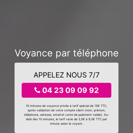
Voyance par téléphone
APPELEZ NOUS 7/7
04 23 09 09 92
10 minutes de voyance privée à tarif spécial de 15€ TTC,
après validation de votre compte client (nom, prénom,
téléphone, adresse, email et carte de paiement valide). Au-
delà des 10 minutes, le tarif varie de 3,5€ à 9,5€ TTC par
minute selon le voyant.