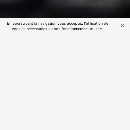
×
En poursuivant la navigation vous acceptez l'utilisation de
cookies nécessaires au bon fonctionnement du site.
Consultation avec une voyante
astrologue à Hyères (83400)
Par l’entremise de la voyance, vous pouvez de nos
jours découvrir les faits marquants de votre passé qui
vous étaient dissimulés. Loin d’être restrictive, elle
vous permet également de sonder les évènements
actuels et futurs de votre existence. Cet avantage
qu’elle procure fait qu’un nombre en perpétuelle
croissance de personne se tourne vers cette pratique.
Toutefois, à l’instar de tous les domaines florissants,
dénicher la voyante idéale devient du fait de la
prolifération des voyantes véreuses un sacré casse-
tête. Les arts divinatoires n’étant pas à la portée de