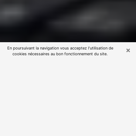
×
En poursuivant la navigation vous acceptez l'utilisation de
cookies nécessaires au bon fonctionnement du site.
Consultation avec une voyante
astrologue à La Seyne-sur-Mer
(83500)
Par l’entremise de la voyance, vous pouvez de nos
jours découvrir les faits marquants de votre passé qui
vous étaient dissimulés. Loin d’être restrictive, elle
vous permet également de sonder les évènements
actuels et futurs de votre existence. Cet avantage
qu’elle procure fait qu’un nombre en perpétuelle
croissance de personne se tourne vers cette pratique.