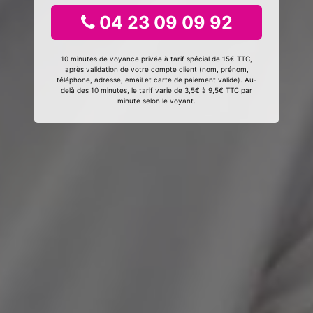
04 23 09 09 92
10 minutes de voyance privée à tarif spécial de 15€ TTC,
après validation de votre compte client (nom, prénom,
téléphone, adresse, email et carte de paiement valide). Au-
delà des 10 minutes, le tarif varie de 3,5€ à 9,5€ TTC par
minute selon le voyant.