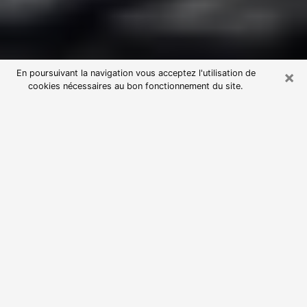
×
En poursuivant la navigation vous acceptez l'utilisation de
cookies nécessaires au bon fonctionnement du site.
Consultation avec une voyante
astrologue à Ollioules (83190)
Par l’entremise de la voyance, vous pouvez de nos
jours découvrir les faits marquants de votre passé qui
vous étaient dissimulés. Loin d’être restrictive, elle
vous permet également de sonder les évènements
actuels et futurs de votre existence. Cet avantage
qu’elle procure fait qu’un nombre en perpétuelle
croissance de personne se tourne vers cette pratique.
Toutefois, à l’instar de tous les domaines florissants,
dénicher la voyante idéale devient du fait de la
prolifération des voyantes véreuses un sacré casse-