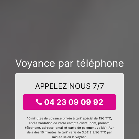
Voyance par téléphone
APPELEZ NOUS 7/7
04 23 09 09 92
10 minutes de voyance privée à tarif spécial de 15€ TTC,
après validation de votre compte client (nom, prénom,
téléphone, adresse, email et carte de paiement valide). Au-
delà des 10 minutes, le tarif varie de 3,5€ à 9,5€ TTC par
minute selon le voyant.