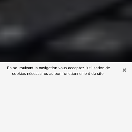
×
En poursuivant la navigation vous acceptez l'utilisation de
cookies nécessaires au bon fonctionnement du site.
Consultation avec une voyante
astrologue à Roquebrune-sur-
Argens (83520)
Par l’entremise de la voyance, vous pouvez de nos
jours découvrir les faits marquants de votre passé qui
vous étaient dissimulés. Loin d’être restrictive, elle
vous permet également de sonder les évènements