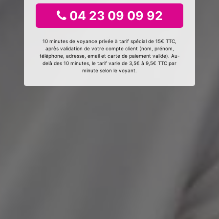
04 23 09 09 92
10 minutes de voyance privée à tarif spécial de 15€ TTC,
après validation de votre compte client (nom, prénom,
téléphone, adresse, email et carte de paiement valide). Au-
delà des 10 minutes, le tarif varie de 3,5€ à 9,5€ TTC par
minute selon le voyant.